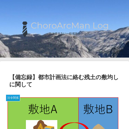
【備忘録】都市計画法に絡む残土の敷均し
に関して
法令関係