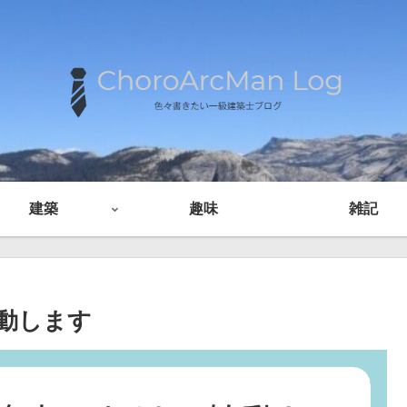
建築
趣味
雑記
動します